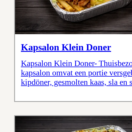
Kapsalon Klein Doner
Kapsalon Klein Doner- Thuisbezo
kapsalon omvat een portie versge
kipdöner, gesmolten kaas, sla en 