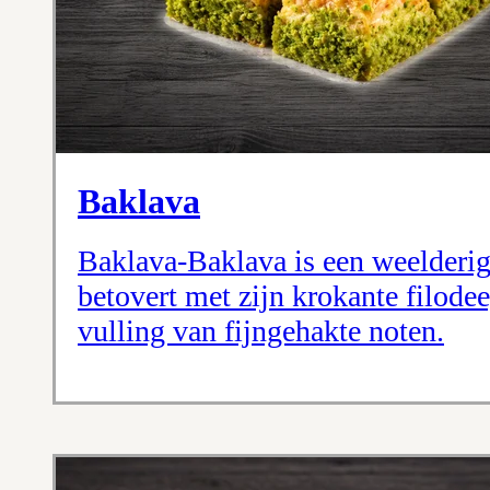
Baklava
Baklava-Baklava is een weelderig 
betovert met zijn krokante filode
vulling van fijngehakte noten.