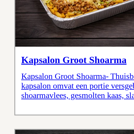
Kapsalon Groot Shoarma
Kapsalon Groot Shoarma- Thuisbe
kapsalon omvat een portie versge
shoarmavlees, gesmolten kaas, sla