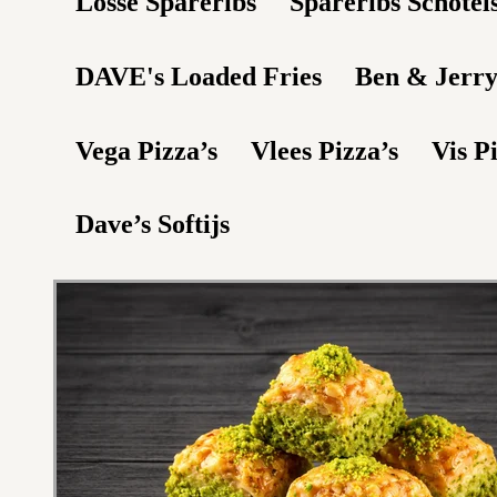
Losse Spareribs
Spareribs Schotel
DAVE's Loaded Fries
Ben & Jerry
Vega Pizza’s
Vlees Pizza’s
Vis P
Dave’s Softijs